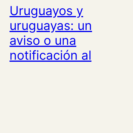
Uruguayos y
uruguayas: un
aviso o una
notificación al
pueblo o la
población
Tortuga habría accedido a una carta
inclusiva que Tabaré Vázquez ya
escribió en caso de que sea electo