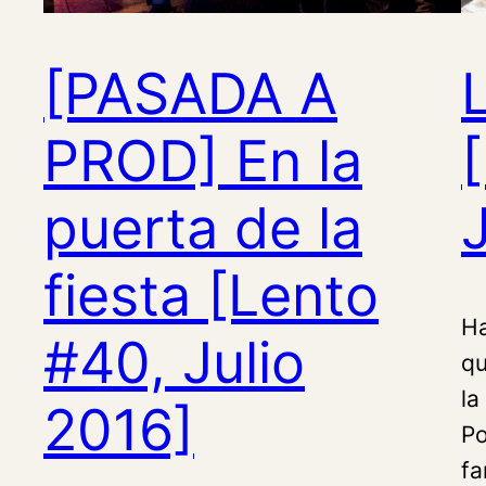
[PASADA A
PROD] En la
puerta de la
fiesta [Lento
Ha
#40, Julio
qu
la
2016]
Po
fa