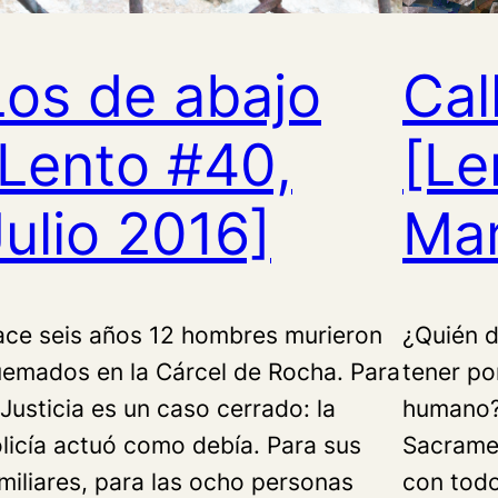
Los de abajo
Cal
[Lento #40,
[Le
Julio 2016]
Mar
ce seis años 12 hombres murieron
¿Quién d
emados en la Cárcel de Rocha. Para
tener po
 Justicia es un caso cerrado: la
humano?
licía actuó como debía. Para sus
Sacramen
miliares, para las ocho personas
con todo