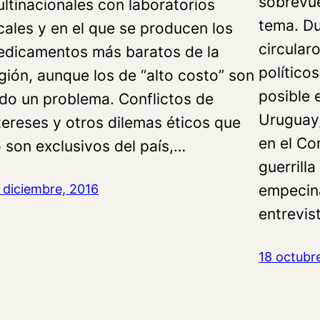
sobrevue
ltinacionales con laboratorios
tema. D
cales y en el que se producen los
circular
dicamentos más baratos de la
políticos
gión, aunque los de “alto costo” son
posible 
do un problema. Conflictos de
Uruguay,
tereses y otros dilemas éticos que
en el Co
 son exclusivos del país,…
guerrilla
 diciembre, 2016
empecin
entrevis
18 octubr