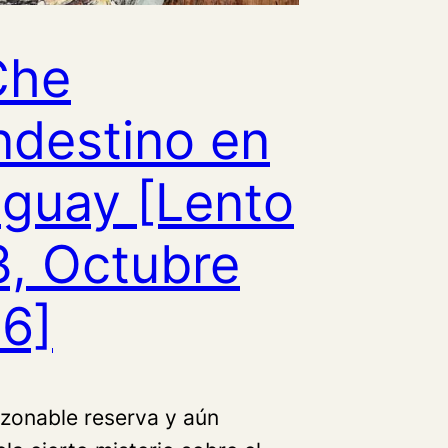
Che
ndestino en
guay [Lento
, Octubre
6]
azonable reserva y aún