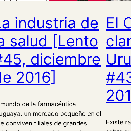
La industria de
El 
la salud [Lento
cla
#45, diciembre
Uru
de 2016]
#43
201
 mundo de la farmacéutica
uguaya: un mercado pequeño en el
Existe r
e conviven filiales de grandes