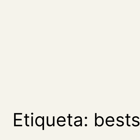
Saltar
al
contenido
Etiqueta:
bests