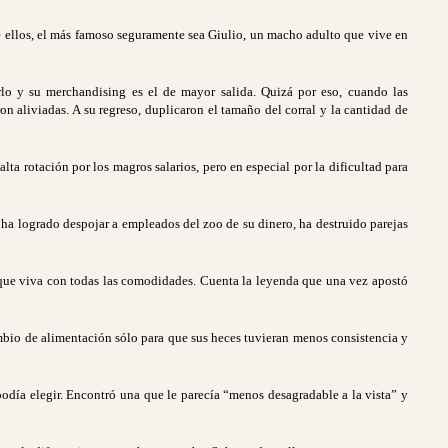
re ellos, el más famoso seguramente sea Giulio, un macho adulto que vive en
erlo y su merchandising es el de mayor salida. Quizá por eso, cuando las
on aliviadas. A su regreso, duplicaron el tamaño del corral y la cantidad de
lta rotación por los magros salarios, pero en especial por la dificultad para
 ha logrado despojar a empleados del zoo de su dinero, ha destruido parejas
e que viva con todas las comodidades. Cuenta la leyenda que una vez apostó
cambio de alimentación sólo para que sus heces tuvieran menos consistencia y
podía elegir. Encontró una que le parecía “menos desagradable a la vista” y