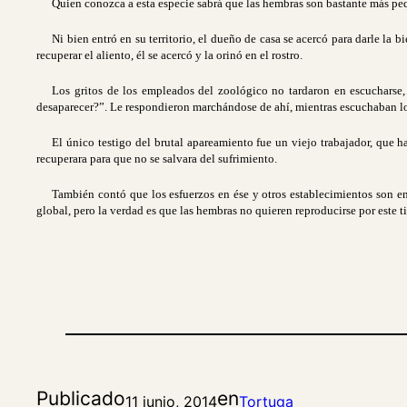
Quien conozca a esta especie sabrá que las hembras son bastante más peq
Ni bien entró en su territorio, el dueño de casa se acercó para darle la
recuperar el aliento, él se acercó y la orinó en el rostro.
Los gritos de los empleados del zoológico no tardaron en escucharse,
desaparecer?”. Le respondieron marchándose de ahí, mientras escuchaban los
El único testigo del brutal apareamiento fue un viejo trabajador, que
recuperara para que no se salvara del sufrimiento.
También contó que los esfuerzos en ése y otros establecimientos son e
global, pero la verdad es que las hembras no quieren reproducirse por este t
Publicado
en
11 junio, 2014
Tortuga