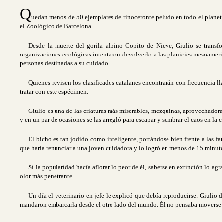
Q
uedan menos de 50 ejemplares de rinoceronte peludo en todo el planeta,
el Zoológico de Barcelona.
Desde la muerte del gorila albino Copito de Nieve, Giulio se transf
organizaciones ecológicas intentaron devolverlo a las planicies mesoamerica
personas destinadas a su cuidado.
Quienes revisen los clasificados catalanes encontrarán con frecuencia lla
tratar con este espécimen.
Giulio es una de las criaturas más miserables, mezquinas, aprovechadora
y en un par de ocasiones se las arregló para escapar y sembrar el caos en la c
El bicho es tan jodido como inteligente, portándose bien frente a las 
que haría renunciar a una joven cuidadora y lo logró en menos de 15 minut
Si la popularidad hacía aflorar lo peor de él, saberse en extinción lo a
olor más penetrante.
Un día el veterinario en jefe le explicó que debía reproducirse. Giulio
mandaron embarcarla desde el otro lado del mundo. Él no pensaba moverse 