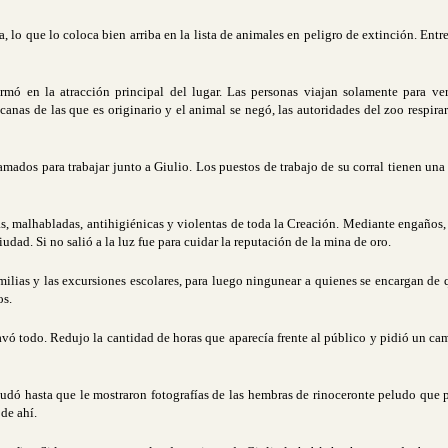
 lo que lo coloca bien arriba en la lista de animales en peligro de extinción. Ent
ormó en la atracción principal del lugar. Las personas viajan solamente para v
nas de las que es originario y el animal se negó, las autoridades del zoo respirar
mados para trabajar junto a Giulio. Los puestos de trabajo de su corral tienen una a
s, malhabladas, antihigiénicas y violentas de toda la Creación. Mediante engaños,
iudad. Si no salió a la luz fue para cuidar la reputación de la mina de oro.
familias y las excursiones escolares, para luego ningunear a quienes se encargan d
os.
gravó todo. Redujo la cantidad de horas que aparecía frente al público y pidió un 
 dudó hasta que le mostraron fotografías de las hembras de rinoceronte peludo que 
de ahí.