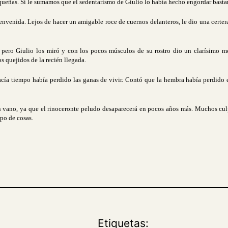
ueñas. Si le sumamos que el sedentarismo de Giulio lo había hecho engordar bastant
 bienvenida. Lejos de hacer un amigable roce de cuernos delanteros, le dio una cert
 pero Giulio los miró y con los pocos músculos de su rostro dio un clarísimo me
 quejidos de la recién llegada.
 hacía tiempo había perdido las ganas de vivir. Contó que la hembra había perdido
n vano, ya que el rinoceronte peludo desaparecerá en pocos años más. Muchos culp
ipo de cosas.
Etiquetas: