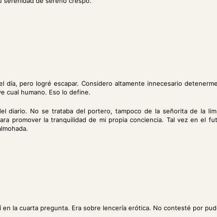
su serenidad de sereno crespo.
l día, pero logré escapar. Considero altamente innecesario detenerme 
e cual humano. Eso lo define.
el diario. No se trataba del portero, tampoco de la señorita de la l
ra promover la tranquilidad de mi propia conciencia. Tal vez en el f
 almohada.
í en la cuarta pregunta. Era sobre lencería erótica. No contesté por p