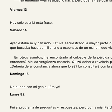
No entiendo —en realidad lo hacía, pero quería trastocar 
Viernes 13
Hoy sólo escribí esta frase.
Sábado 14
Ayer estaba muy cansado. Estuve secuestrado la mayor parte de
que buscaba hacerse millonario a expensas de un mandril que viv
En otros asuntos, he encontrado al culpable de la pérdida d
entonces? Me da vergüenza contarlo. Quizá debería revelarlo pa
¿Debería dejar constancia ahora que lo sé? Lo consultaré con la
Domingo 15
No puedo con mi genio. ¡Era yo!
Lunes 82
Fui al programa de preguntas y respuestas, pero por la mía. Perd