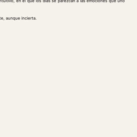
tuitivo, en el que los días se parezcan a las emociones que uno
e, aunque incierta.