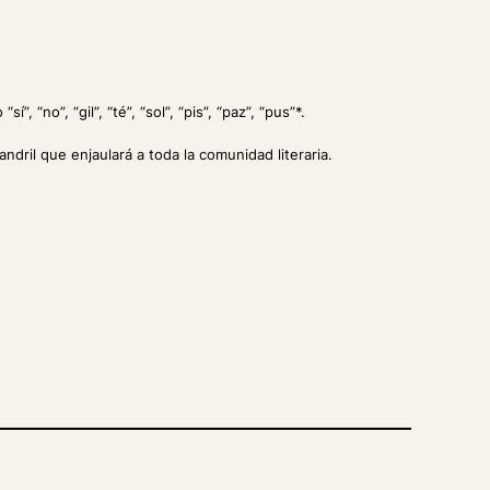
no”, “gil”, “té”, “sol”, “pis”, “paz”, “pus”*.
dril que enjaulará a toda la comunidad literaria.