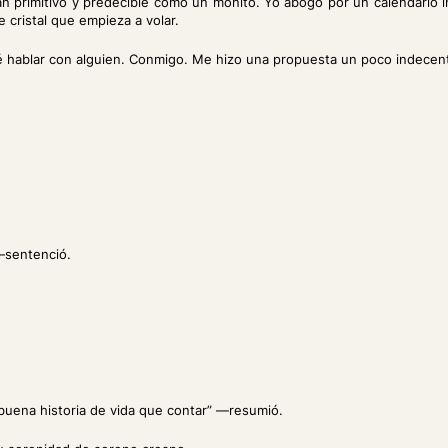
n primitivo y predecible como un monito. Yo abogo por un calendario in
 cristal que empieza a volar.
é hablar con alguien. Conmigo. Me hizo una propuesta un poco indecent
 —sentenció.
“buena historia de vida que contar” —resumió.