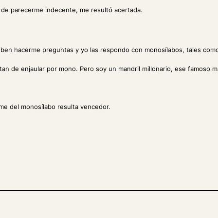
s de parecerme indecente, me resultó acertada.
n hacerme preguntas y yo las respondo con monosílabos, tales como “sí”, “
atan de enjaular por mono. Pero soy un mandril millonario, ese famoso man
me del monosílabo resulta vencedor.