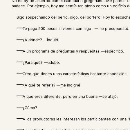
No estoy de acuerdo con el calendario gregoriano. Me parece ta
padece. Por ejemplo, hoy me sentía tan pleno como un edificio de
Sigo sospechando del perro, digo, del portero. Hoy lo escuch
—
Te pago 500 pesos si vienes conmigo —me presupuestó.
—
¿A dónde? —inquirí.
—
A un programa de preguntas y respuestas —especificó.
—
¿Para qué? —adobé.
—
Creo que tienes unas características bastante especiales
—
¿A qué te referís? —me indigné.
—
A que eres diferente, pero en una buena —se atajó.
—
¿Cómo?
—
A los productores les interesan los participantes con una 
—