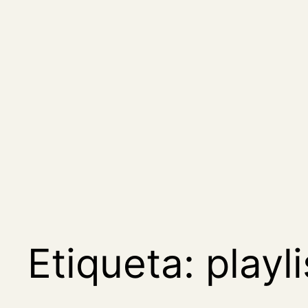
Saltar
al
contenido
Etiqueta:
playli