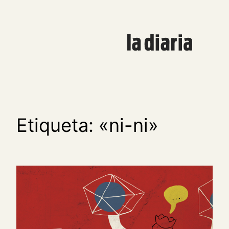
Saltar
al
contenido
Etiqueta:
«ni-ni»