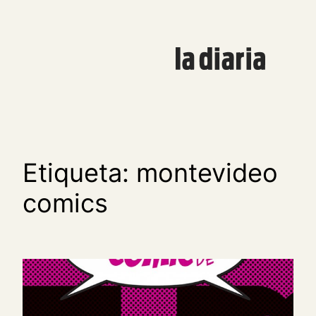
Saltar
al
contenido
Etiqueta:
montevideo
comics