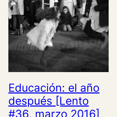
Educación: el año
después [Lento
#36, marzo 2016]