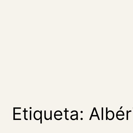
Saltar
al
contenido
Etiqueta:
Albér