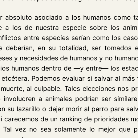
or absoluto asociado a los humanos como t
te a los de nuestra especie sobre los an
nflictos entre especies serían como los cas
 deberían, en su totalidad, ser tomados e
tereses y necesidades de humanos y no human
varios humanos dentro de —y entre— los esta
, etcétera. Podemos evaluar si salvar al más v
 muerte, al culpable. Tales elecciones nos
e involucren a animales podrían ser similar
 su lazarillo o dejar morir al perro para s
i carecemos de un ranking de prioridades m
 Tal vez no sea solamente lo mejor que 